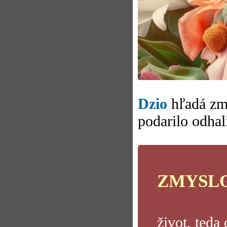
Dzio
hľadá zmy
podarilo odhali
ZMYSLO
život, teda