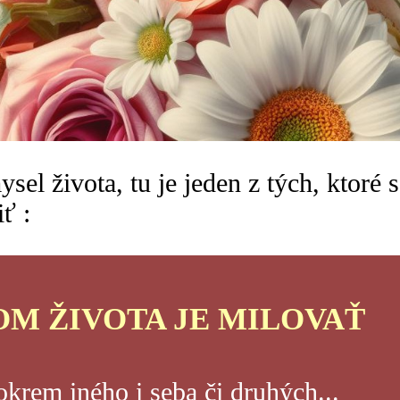
sel života, tu je jeden z tých, ktoré 
ť :
M ŽIVOTA JE MILOVAŤ
 okrem iného i seba či druhých...